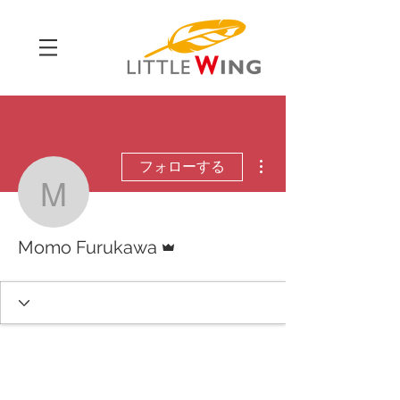
その他
フォローする
Momo Furukawa
管理者
Momo Furukawa